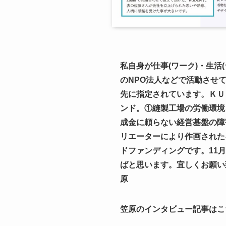
私自身が仕事
(
ワーク
)
・生活
(
の
NPO
法人などで活動させ
先
に指定されています。
ＫＵ
ンド。①縫製工場の労働環境
成金に頼らない経営基盤の障
リエーターにより作画された
ドファンディングです。
11
月
ばと思います
原
笠原のインタビュー記事はこ