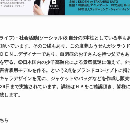
ライフ
)
・社会活動
(
ソーシャル
)
を自分の
3
本柱としている事も
て頂いています。そのご縁もあり、この度夢ふうせんがクラウ
ＤＥＮ
…
デザイナーであり、自閉症のお子さんを持つ父でもあ
を守る。②日本国内の少子高齢化による景気低迷に備えて、外
害者雇用モデルを作る。という
2
点をブランドコンセプトに掲
キャラデザインを元に、ジャケットやバッグなどを作成し販売
29
日まで
実施されています。詳細はＨＰをご確認頂き、皆様
。宜しくお願い致します。 
ちら