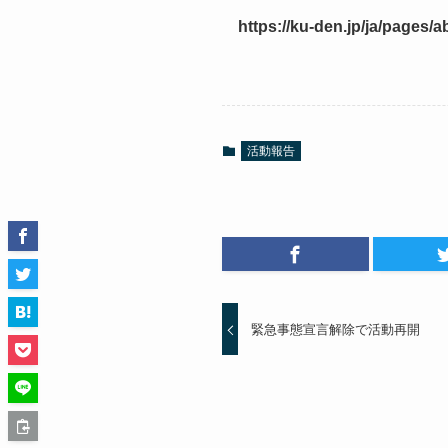
https://ku-den.jp/ja/page
活動報告
緊急事態宣言解除で活動再開