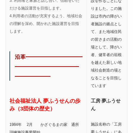
3. 利用者と家族と話し合い、信頼をいた
設を作ることにな
だける施設運営を目指します。
りました。この施
4.利用者の活動が充実するよう、地域社会
設は市内の障がい
の理解を深め、開かれた施設運営を目指
者施設の拠点とし
します。
て、また地域住民
の皆さまの活動の
場として、障がい
――――――――
者、健常者の垣根
沿革
を越えた新しい地
―――――――――
域社会創造の場と
―――――
なることを目指し
ています
工房 夢ふうせ
社会福祉法人 夢ふうせんの歩
ん
み（3団体の歴史）
施設名称の「工房
1984年 2月 かざぐるまの家 通所
夢ふうせん」にあ
訓練施設事業開始