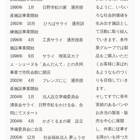
るように、いろい
1990年 1月 日野市虹の家 通所授
ろな社会的価値を
産施設事業開始
生み出す施設とし
1992年 10月 ひろばサライ 通所訓
て活動に取り組ん
練施設事業開始
でいきます。各作
1996年 4月 工房サライ 通所授産
業グループでは製
施設事業開始
品をご購入いただ
1998年 9月 サライ 喫茶店カフ
くお客様に喜ばれ
ェ・シェーヌを「あんだんて」との共同
るようなものづく
事業で市民会館に開店
りを目指していき
2002年 4月 フレンズにじ 通所授
ます。
産施設事業開始
そしてすでに長年
2004年 1月 法人設立準備委員会
実績のあるパンや
湧泉会サライ、日野市虹をかける会、合
お弁当の製造・販
同にてスタート
売を中心に展開
2004年 4月 かざぐるまの家 設立
し、作業に従事す
準備委員会に合流
る障がいを持つ方
2005年 12月 社会福祉法人 夢ふうせ