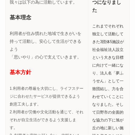
つになりまし
我々は以下の為に活動しています。
た
基本理念
これまでそれぞれ
利用者が住み慣れた地域で生きがいを
独立して活動して
持って活動し、安心して生活ができる
きた3団体5施設が
よう
社会福祉法人設立
「思いやり」の心で支えていきます。
という大きな目標
に向けて一緒にな
基本方針
り、法人名「夢ふ
うせん」として一
1.利用者の尊厳を大切にし、ライフステー
致団結し、力を合
ジに合わせたサービスが提供できるよう
わせていくことに
創意工夫します。
なりました。そし
2.利用者が労働や文化活動を通じて、それ
て日野市の全面的
ぞれが自立生活ができるよう支援しま
な協力の下に旭が
す。
丘の地に新しい施