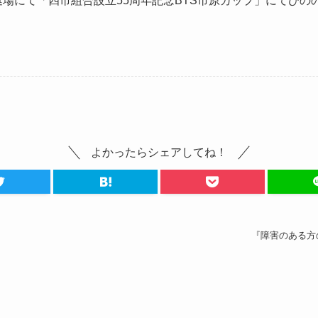
競艇場にて「四市組合設立55周年記念BTS市原カップ」にてひ
よかったらシェアしてね！
『障害のある方