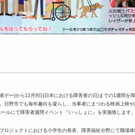
者デー
)
から
12
月
9
日
(
日本における障害者の日
)
までの
1
週間を
。日野市でも毎年趣向を凝らし、当事者にまつわる映画上映や
オンホールにて障害者週間イベント『いっしょに』を実施致します
プロジェクトにおける小学生の発表、障害福祉分野にて職場体