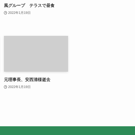
風グループ テラスで昼食
2022年1月19日
元理事長、安西清様逝去
2022年1月19日